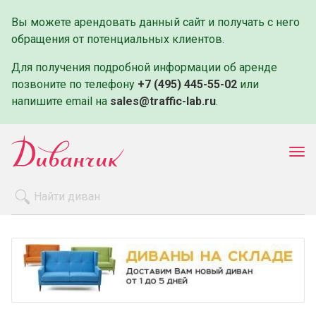
Вы можете арендовать данный сайт и получать с него
обращения от потенциальных клиентов.
Для получения подробной информации об аренде
позвоните по телефону
+7 (495) 445-55-02
или
напишите email на
sales@traffic-lab.ru
.
Пок
ме
Распродажа
Производители
Как заказать
Оплата и доставка
Контакты