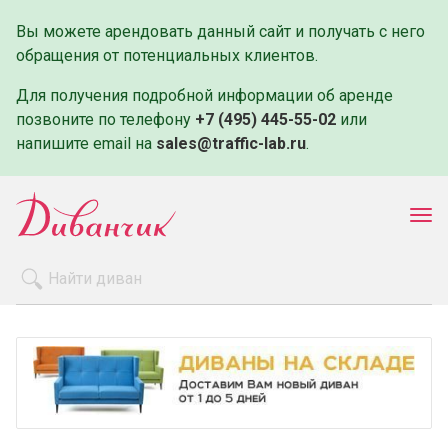
Вы можете арендовать данный сайт и получать с него
обращения от потенциальных клиентов.
Для получения подробной информации об аренде
позвоните по телефону
+7 (495) 445-55-02
или
напишите email на
sales@traffic-lab.ru
.
Пок
ме
Распродажа
Производители
Как заказать
Оплата и доставка
Контакты