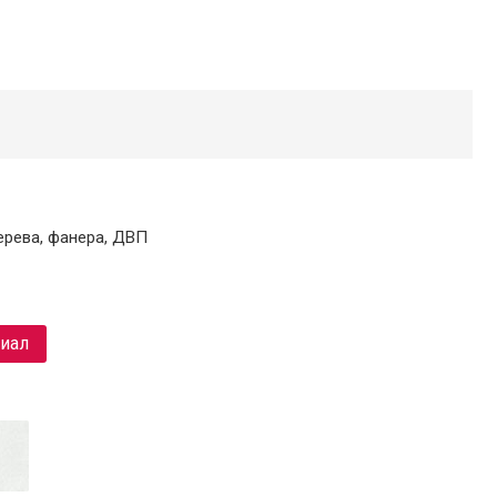
ерева, фанера, ДВП
риал