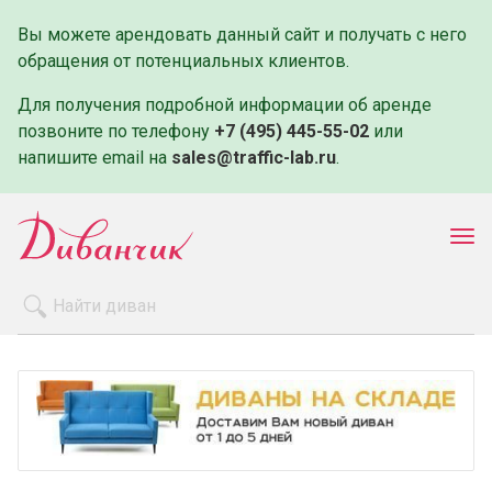
Вы можете арендовать данный сайт и получать с него
обращения от потенциальных клиентов.
Для получения подробной информации об аренде
позвоните по телефону
+7 (495) 445-55-02
или
напишите email на
sales@traffic-lab.ru
.
Пок
ме
Распродажа
Производители
Как заказать
Оплата и доставка
Контакты