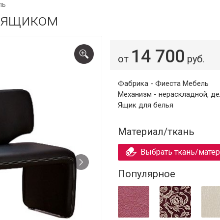
ль
 ящиком
14 700
от
руб.
Фабрика - Фиеста Мебель
Механизм - нераскладной, д
Ящик для белья
Материал/ткань
Выбрать ткань/мате
Популярное