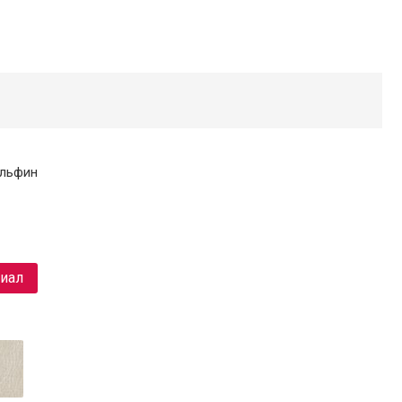
ельфин
риал