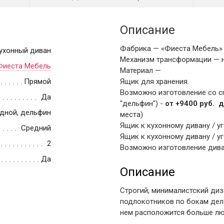
Описание
Фабрика — «Фиеста Мебель» 
ухонный диван
Механизм трансформации — 
Фиеста Мебель
Материал —
Прямой
Ящик для хранения.
Возможно изготовление со с
Да
"дельфин") -
от +9400 руб. 
дной, дельфин
места)
Ящик к кухонному дивану / у
Средний
Ящик к кухонному дивану / у
2
Возможно изготовление дива
Да
Описание
Строгий, минималистский ди
подлокотников по бокам дел
нем расположится больше люд