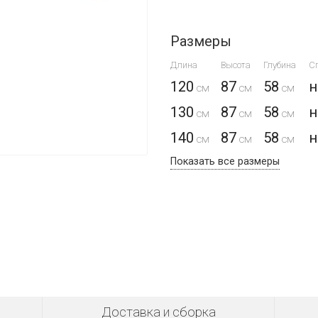
Размеры
Длина
Высота
Глубина
С
120
87
58
н
130
87
58
н
140
87
58
н
Показать все размеры
Доставка и сборка