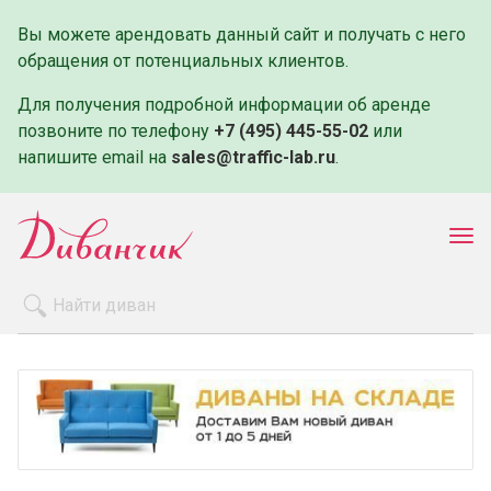
Вы можете арендовать данный сайт и получать с него
обращения от потенциальных клиентов.
Для получения подробной информации об аренде
позвоните по телефону
+7 (495) 445-55-02
или
напишите email на
sales@traffic-lab.ru
.
Пок
ме
Распродажа
Производители
Как заказать
Оплата и доставка
Контакты