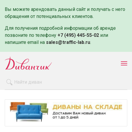
Вы можете арендовать данный сайт и получать с него
обращения от потенциальных клиентов.
Для получения подробной информации об аренде
позвоните по телефону
+7 (495) 445-55-02
или
напишите email на
sales@traffic-lab.ru
.
Пок
ме
Распродажа
Производители
Как заказать
Оплата и доставка
Контакты