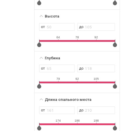
Высота
64
78
92
Глубина
79
92
105
Длина спального места
174
186
198