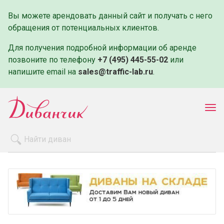
Вы можете арендовать данный сайт и получать с него
обращения от потенциальных клиентов.
Для получения подробной информации об аренде
позвоните по телефону
+7 (495) 445-55-02
или
напишите email на
sales@traffic-lab.ru
.
Пок
ме
Распродажа
Производители
Как заказать
Оплата и доставка
Контакты