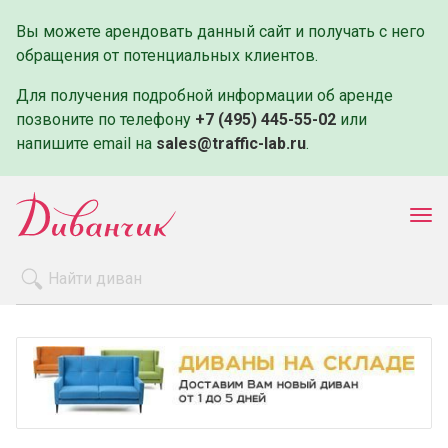
Вы можете арендовать данный сайт и получать с него
обращения от потенциальных клиентов.
Для получения подробной информации об аренде
позвоните по телефону
+7 (495) 445-55-02
или
напишите email на
sales@traffic-lab.ru
.
Пок
ме
Распродажа
Производители
Как заказать
Оплата и доставка
Контакты