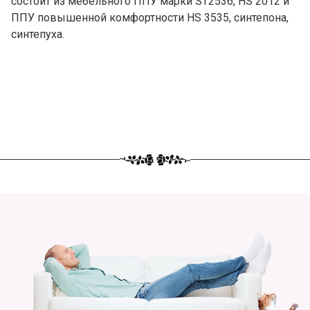
состоит из мебельного ППУ марки ST2536, HS 2012 и
ППУ повышенной комфортности HS 3535, синтепона,
синтепуха.