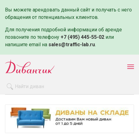
Вы можете арендовать данный сайт и получать с него
обращения от потенциальных клиентов.
Для получения подробной информации об аренде
позвоните по телефону
+7 (495) 445-55-02
или
напишите email на
sales@traffic-lab.ru
.
Пок
ме
Распродажа
Производители
Как заказать
Оплата и доставка
Контакты