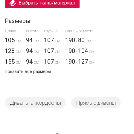
Выбрать ткань/материал
Размеры
Длина
Высота
Глубина
Спальное место
105
94
107
190
80
x
128
94
107
190
104
x
155
94
107
190
127
x
Показать все размеры
Диваны аккордеоны
Прямые диваны