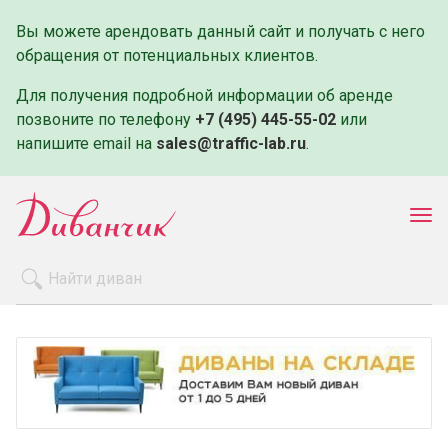
Вы можете арендовать данный сайт и получать с него
обращения от потенциальных клиентов.
Для получения подробной информации об аренде
позвоните по телефону
+7 (495) 445-55-02
или
напишите email на
sales@traffic-lab.ru
.
Пок
ме
Распродажа
Производители
Как заказать
Оплата и доставка
Контакты