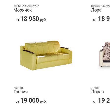
Детская кушетка
Кухонный уг
Морячок
Лора
18 950
18 
от
руб.
от
Диван
Диван
Глория
Лоран
19 000
19 
от
руб.
от