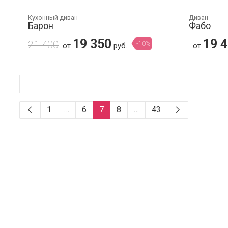
Кухонный диван
Диван
Барон
Фабо
19 350
19 
21 400
-10%
от
руб.
от
1
…
6
7
8
…
43