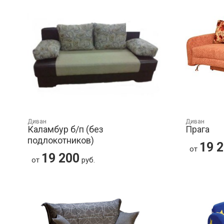
Диван
Диван
Каламбур б/п (без
Прага
подлокотников)
19 
от
19 200
от
руб.