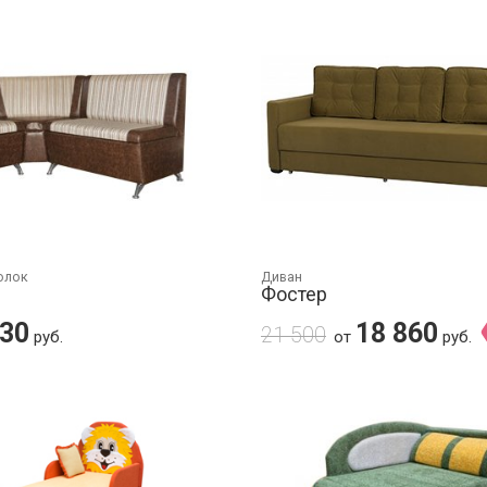
олок
Диван
Фостер
830
18 860
21 500
руб.
от
руб.