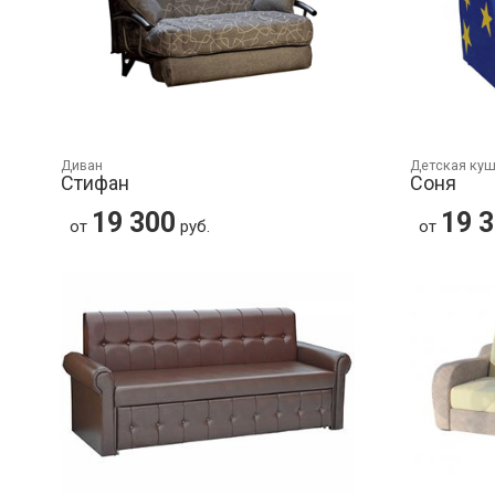
Диван
Детская ку
Стифан
Соня
19 300
19 
от
руб.
от