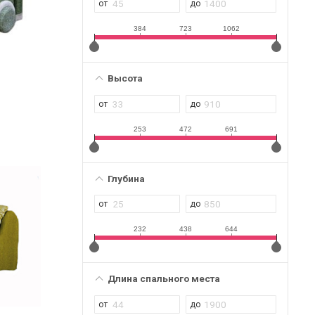
384
723
1062
Высота
253
472
691
Глубина
232
438
644
Длина спального места