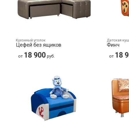
Кухонный уголок
Детская ку
Цефей без ящиков
Финч
18 900
18 
от
руб.
от