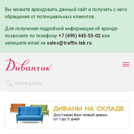
Вы можете арендовать данный сайт и получать с него
обращения от потенциальных клиентов.
Для получения подробной информации об аренде
позвоните по телефону
+7 (495) 445-55-02
или
напишите email на
sales@traffic-lab.ru
.
Пок
ме
Распродажа
Производители
Как заказать
Оплата и доставка
Контакты