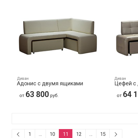
Диван
Диван
Адонис с двумя ящиками
Цефей с
63 800
64 
от
руб.
от
1
…
10
11
12
…
15