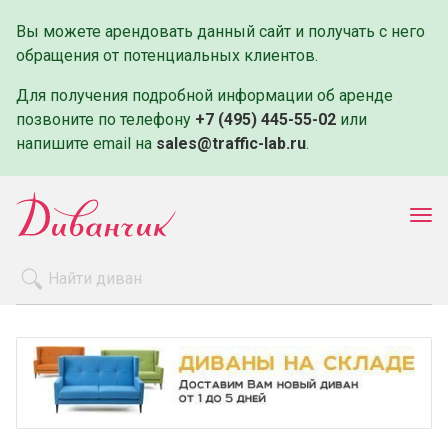
Вы можете арендовать данный сайт и получать с него
обращения от потенциальных клиентов.
Для получения подробной информации об аренде
позвоните по телефону
+7 (495) 445-55-02
или
напишите email на
sales@traffic-lab.ru
.
Пок
ме
Распродажа
Производители
Как заказать
Оплата и доставка
Контакты