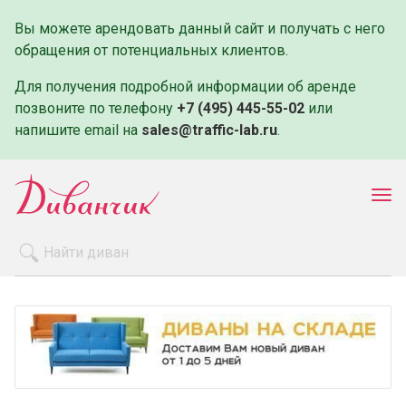
Вы можете арендовать данный сайт и получать с него
обращения от потенциальных клиентов.
Для получения подробной информации об аренде
позвоните по телефону
+7 (495) 445-55-02
или
напишите email на
sales@traffic-lab.ru
.
Пок
ме
Распродажа
Производители
Как заказать
Оплата и доставка
Контакты