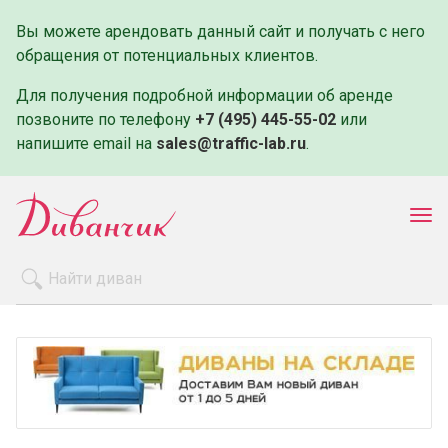
Вы можете арендовать данный сайт и получать с него
обращения от потенциальных клиентов.
Для получения подробной информации об аренде
позвоните по телефону
+7 (495) 445-55-02
или
напишите email на
sales@traffic-lab.ru
.
Пок
ме
Распродажа
Производители
Как заказать
Оплата и доставка
Контакты