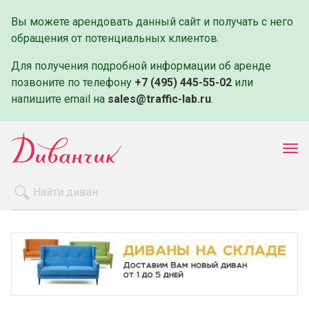
Вы можете арендовать данный сайт и получать с него
обращения от потенциальных клиентов.
Для получения подробной информации об аренде
позвоните по телефону
+7 (495) 445-55-02
или
напишите email на
sales@traffic-lab.ru
.
Пок
ме
Распродажа
Производители
Как заказать
Оплата и доставка
Контакты