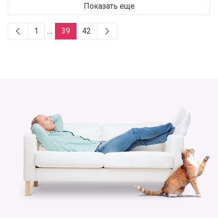
Показать еще
1
…
39
42