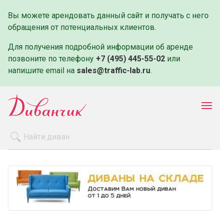
Вы можете арендовать данный сайт и получать с него
обращения от потенциальных клиентов.
Для получения подробной информации об аренде
позвоните по телефону
+7 (495) 445-55-02
или
напишите email на
sales@traffic-lab.ru
.
Пок
ме
Распродажа
Производители
Как заказать
Оплата и доставка
Контакты