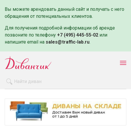
Вы можете арендовать данный сайт и получать с него
обращения от потенциальных клиентов.
Для получения подробной информации об аренде
позвоните по телефону
+7 (495) 445-55-02
или
напишите email на
sales@traffic-lab.ru
.
Пок
ме
Распродажа
Производители
Как заказать
Оплата и доставка
Контакты