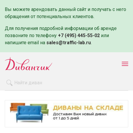
Вы можете арендовать данный сайт и получать с него
обращения от потенциальных клиентов.
Для получения подробной информации об аренде
позвоните по телефону
+7 (495) 445-55-02
или
напишите email на
sales@traffic-lab.ru
.
Пок
ме
Распродажа
Производители
Как заказать
Оплата и доставка
Контакты