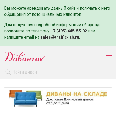
Вы можете арендовать данный сайт и получать с него
обращения от потенциальных клиентов.
Для получения подробной информации об аренде
позвоните по телефону
+7 (495) 445-55-02
или
напишите email на
sales@traffic-lab.ru
.
Пок
ме
Распродажа
Производители
Как заказать
Оплата и доставка
Контакты