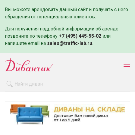
Вы можете арендовать данный сайт и получать с него
обращения от потенциальных клиентов.
Для получения подробной информации об аренде
позвоните по телефону
+7 (495) 445-55-02
или
напишите email на
sales@traffic-lab.ru
.
Пок
ме
Распродажа
Производители
Как заказать
Оплата и доставка
Контакты