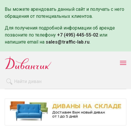
Вы можете арендовать данный сайт и получать с него
обращения от потенциальных клиентов.
Для получения подробной информации об аренде
позвоните по телефону
+7 (495) 445-55-02
или
напишите email на
sales@traffic-lab.ru
.
Пок
ме
Распродажа
Производители
Как заказать
Оплата и доставка
Контакты