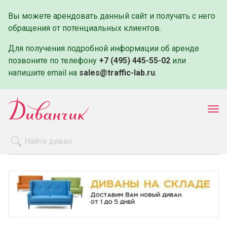
Вы можете арендовать данный сайт и получать с него
обращения от потенциальных клиентов.
Для получения подробной информации об аренде
позвоните по телефону
+7 (495) 445-55-02
или
напишите email на
sales@traffic-lab.ru
.
Пок
ме
Распродажа
Производители
Как заказать
Оплата и доставка
Контакты