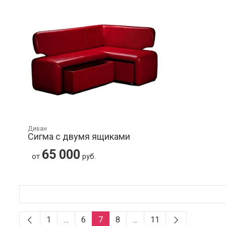
Диван
Сигма с двумя ящиками
65 000
от
руб.
1
…
6
7
8
…
11