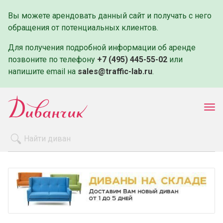
Вы можете арендовать данный сайт и получать с него
обращения от потенциальных клиентов.
Для получения подробной информации об аренде
позвоните по телефону
+7 (495) 445-55-02
или
напишите email на
sales@traffic-lab.ru
.
Пок
ме
Распродажа
Производители
Как заказать
Оплата и доставка
Контакты