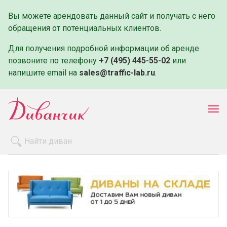
Вы можете арендовать данный сайт и получать с него
обращения от потенциальных клиентов.
Для получения подробной информации об аренде
позвоните по телефону
+7 (495) 445-55-02
или
напишите email на
sales@traffic-lab.ru
.
Пок
ме
Распродажа
Производители
Как заказать
Оплата и доставка
Контакты