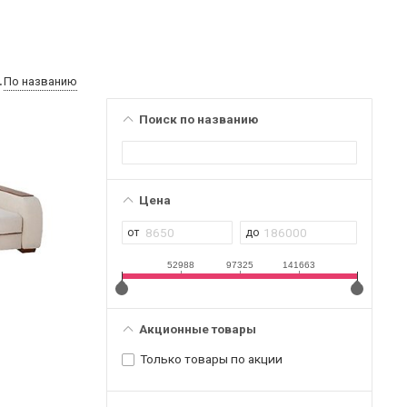
По названию
Поиск по названию
Цена
52988
97325
141663
Акционные товары
Только товары по акции