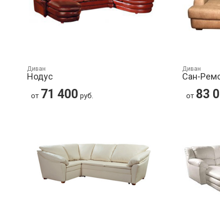
Диван
Диван
Нодус
Сан-Рем
71 400
83 
от
руб.
от