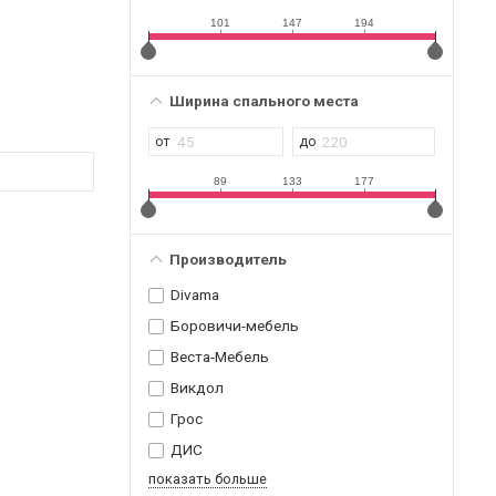
101
147
194
Ширина спального места
89
133
177
Производитель
Divama
Боровичи-мебель
Веста-Мебель
Викдол
Грос
ДИС
показать больше