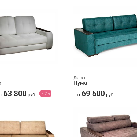
Диван
о
Пума
63 800
69 500
-13%
от
руб.
от
руб.