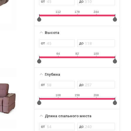
112
178
244
Высота
64
82
100
Глубина
108
158
208
Длина спального места