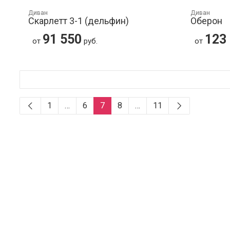
Диван
Диван
Скарлетт 3-1 (дельфин)
Оберон
91 550
123
от
руб.
от
1
…
6
7
8
…
11