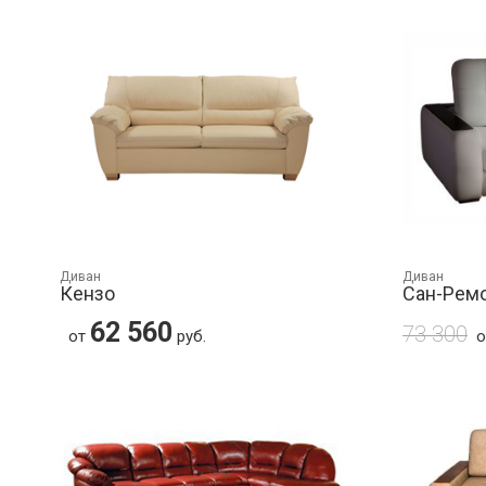
Диван
Диван
Кензо
Сан-Рем
62 560
73 300
от
руб.