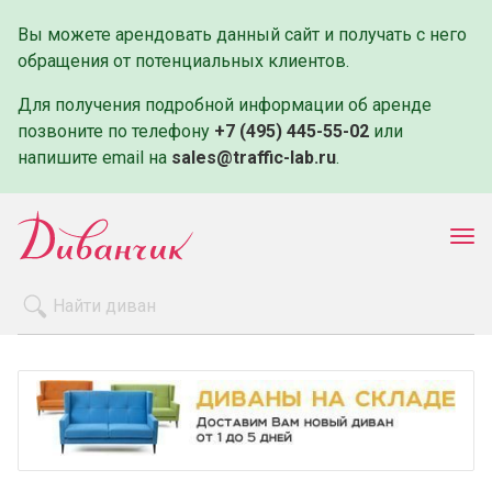
Вы можете арендовать данный сайт и получать с него
обращения от потенциальных клиентов.
Для получения подробной информации об аренде
позвоните по телефону
+7 (495) 445-55-02
или
напишите email на
sales@traffic-lab.ru
.
Пок
ме
Распродажа
Производители
Как заказать
Оплата и доставка
Контакты