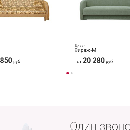
Диван
Вираж-М
 850
20 280
руб.
от
руб.
Один звоно