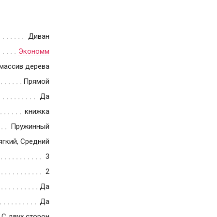
Диван
Экономм
массив дерева
Прямой
Да
книжка
Пружинный
ягкий, Средний
3
2
Да
Да
С двух сторон