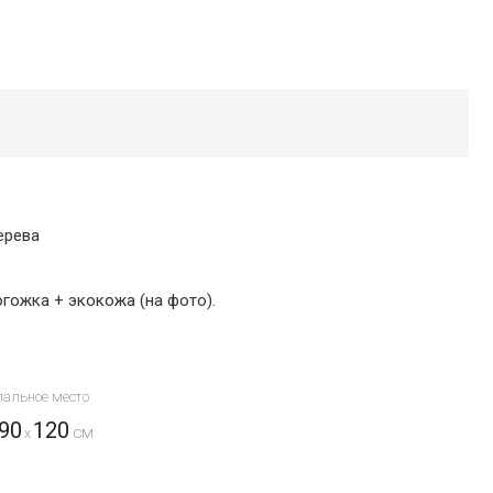
ерева
огожка + экокожа (на фото).
пальное место
90
120
x