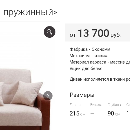
0 пружинный»
13 700
от
руб.
Фабрика - Экономм
Механизм - книжка
Материал каркаса - массив д
Ящик для белья
Диван исполняется в ткани р
Размеры
Длина
Высота
Глубина
С
215
—
90
1