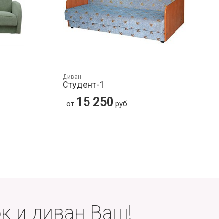
Диван
Студент-1
15 250
от
руб.
к и диван Ваш!