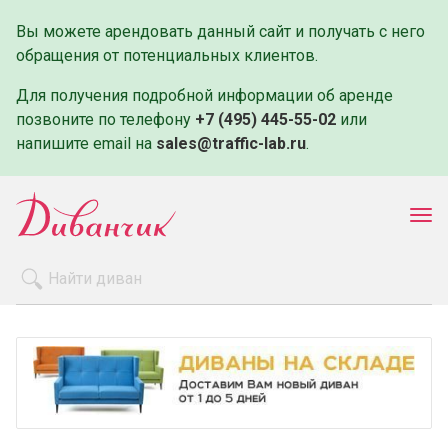
Вы можете арендовать данный сайт и получать с него
обращения от потенциальных клиентов.
Для получения подробной информации об аренде
позвоните по телефону
+7 (495) 445-55-02
или
напишите email на
sales@traffic-lab.ru
.
Пок
ме
Распродажа
Производители
Как заказать
Оплата и доставка
Контакты