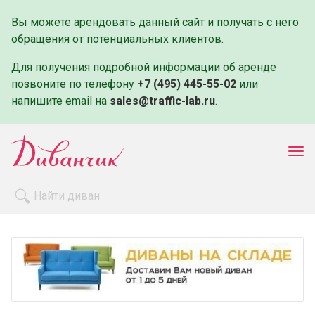
Вы можете арендовать данный сайт и получать с него
обращения от потенциальных клиентов.
Для получения подробной информации об аренде
позвоните по телефону
+7 (495) 445-55-02
или
напишите email на
sales@traffic-lab.ru
.
Пок
ме
Распродажа
Производители
Как заказать
Оплата и доставка
Контакты