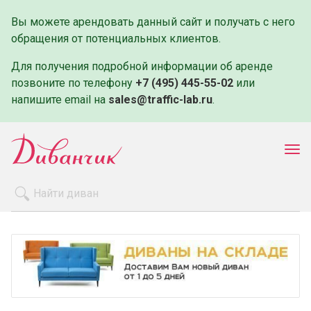
Вы можете арендовать данный сайт и получать с него
обращения от потенциальных клиентов.
Для получения подробной информации об аренде
позвоните по телефону
+7 (495) 445-55-02
или
напишите email на
sales@traffic-lab.ru
.
Пок
ме
Распродажа
Производители
Как заказать
Оплата и доставка
Контакты