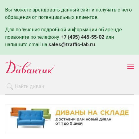
Вы можете арендовать данный сайт и получать с него
обращения от потенциальных клиентов.
Для получения подробной информации об аренде
позвоните по телефону
+7 (495) 445-55-02
или
напишите email на
sales@traffic-lab.ru
.
Пок
ме
Распродажа
Производители
Как заказать
Оплата и доставка
Контакты