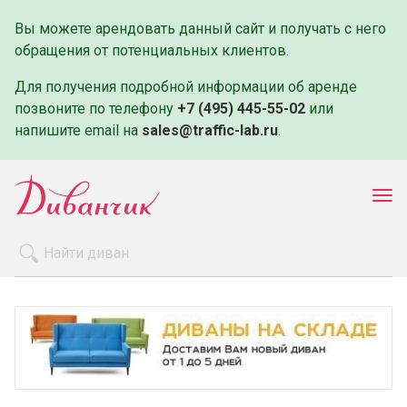
Вы можете арендовать данный сайт и получать с него
обращения от потенциальных клиентов.
Для получения подробной информации об аренде
позвоните по телефону
+7 (495) 445-55-02
или
напишите email на
sales@traffic-lab.ru
.
Пок
ме
Распродажа
Производители
Как заказать
Оплата и доставка
Контакты