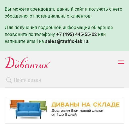
Вы можете арендовать данный сайт и получать с него
обращения от потенциальных клиентов.
Для получения подробной информации об аренде
позвоните по телефону
+7 (495) 445-55-02
или
напишите email на
sales@traffic-lab.ru
.
Пок
ме
Распродажа
Производители
Как заказать
Оплата и доставка
Контакты