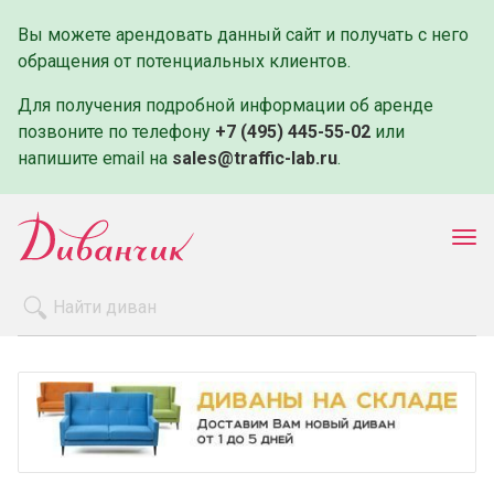
Вы можете арендовать данный сайт и получать с него
обращения от потенциальных клиентов.
Для получения подробной информации об аренде
позвоните по телефону
+7 (495) 445-55-02
или
напишите email на
sales@traffic-lab.ru
.
Пок
ме
Распродажа
Производители
Как заказать
Оплата и доставка
Контакты