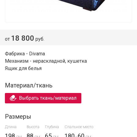
18 800
от
руб.
Фабрика - Divama
Механизм - нераскладной, кушетка
Ящик для белья
Материал/ткань
Выбрать ткань/материал
Размеры
Длина
Высота
Глубина
Спальное место
198
88
65
180
60
x