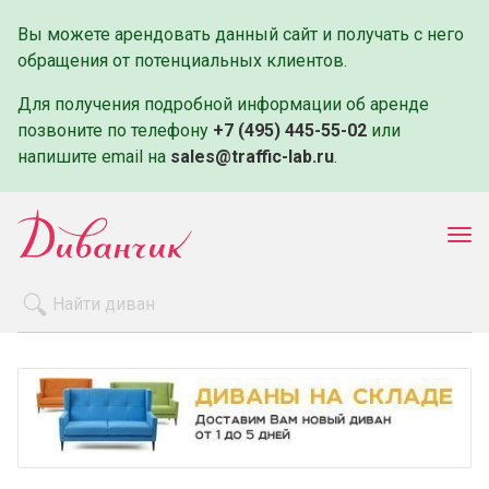
Вы можете арендовать данный сайт и получать с него
обращения от потенциальных клиентов.
Для получения подробной информации об аренде
позвоните по телефону
+7 (495) 445-55-02
или
напишите email на
sales@traffic-lab.ru
.
Пок
ме
Распродажа
Производители
Как заказать
Оплата и доставка
Контакты