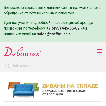
Вы можете арендовать данный сайт и получать с него
обращения от потенциальных клиентов.
Для получения подробной информации об аренде
позвоните по телефону
+7 (495) 445-55-02
или
напишите email на
sales@traffic-lab.ru
.
Пок
ме
Распродажа
Производители
Как заказать
Оплата и доставка
Контакты