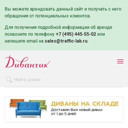
Вы можете арендовать данный сайт и получать с него
обращения от потенциальных клиентов.
Для получения подробной информации об аренде
позвоните по телефону
+7 (495) 445-55-02
или
напишите email на
sales@traffic-lab.ru
.
Пок
ме
Распродажа
Производители
Как заказать
Оплата и доставка
Контакты