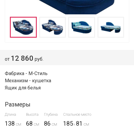
12 860
от
руб.
Фабрика - М-Стиль
Механизм - кушетка
Ящик для белья
Размеры
Длина
Высота
Глубина
Спальное место
138
68
86
185
81
x