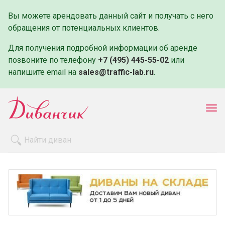
Вы можете арендовать данный сайт и получать с него
обращения от потенциальных клиентов.
Для получения подробной информации об аренде
позвоните по телефону
+7 (495) 445-55-02
или
напишите email на
sales@traffic-lab.ru
.
Пок
ме
Распродажа
Производители
Как заказать
Оплата и доставка
Контакты