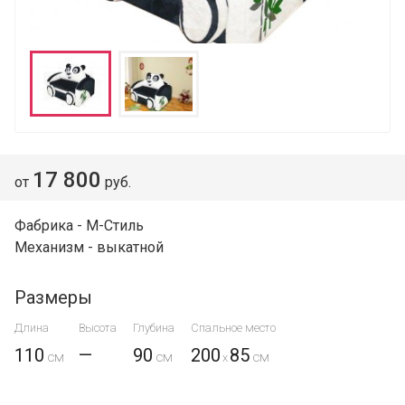
17 800
от
руб.
Фабрика - М-Стиль
Механизм - выкатной
Размеры
Длина
Высота
Глубина
Спальное место
110
—
90
200
85
x