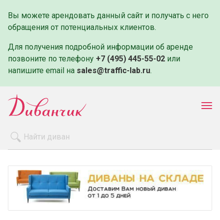
Вы можете арендовать данный сайт и получать с него
обращения от потенциальных клиентов.
Для получения подробной информации об аренде
позвоните по телефону
+7 (495) 445-55-02
или
напишите email на
sales@traffic-lab.ru
.
Пок
ме
Распродажа
Производители
Как заказать
Оплата и доставка
Контакты