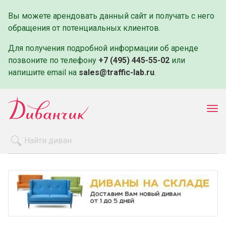
Вы можете арендовать данный сайт и получать с него
обращения от потенциальных клиентов.
Для получения подробной информации об аренде
позвоните по телефону
+7 (495) 445-55-02
или
напишите email на
sales@traffic-lab.ru
.
Пок
ме
Распродажа
Производители
Как заказать
Оплата и доставка
Контакты