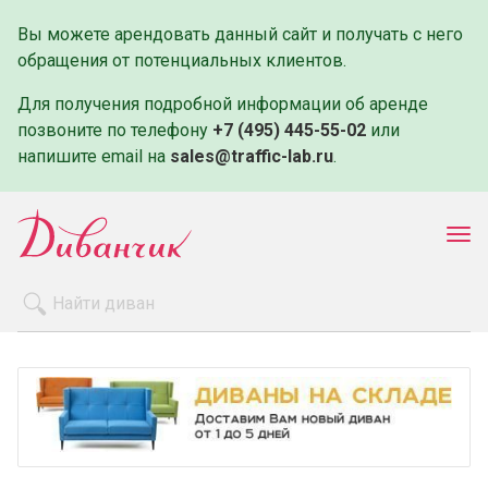
Вы можете арендовать данный сайт и получать с него
обращения от потенциальных клиентов.
Для получения подробной информации об аренде
позвоните по телефону
+7 (495) 445-55-02
или
напишите email на
sales@traffic-lab.ru
.
Пок
ме
Распродажа
Производители
Как заказать
Оплата и доставка
Контакты