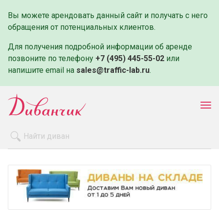
Вы можете арендовать данный сайт и получать с него
обращения от потенциальных клиентов.
Для получения подробной информации об аренде
позвоните по телефону
+7 (495) 445-55-02
или
напишите email на
sales@traffic-lab.ru
.
Пок
ме
Распродажа
Производители
Как заказать
Оплата и доставка
Контакты