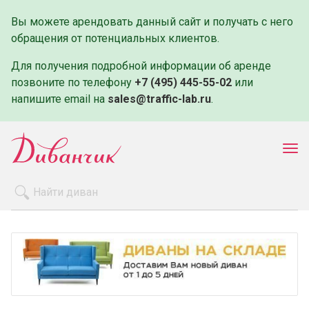
Вы можете арендовать данный сайт и получать с него
обращения от потенциальных клиентов.
Для получения подробной информации об аренде
позвоните по телефону
+7 (495) 445-55-02
или
напишите email на
sales@traffic-lab.ru
.
Пок
ме
Распродажа
Производители
Как заказать
Оплата и доставка
Контакты