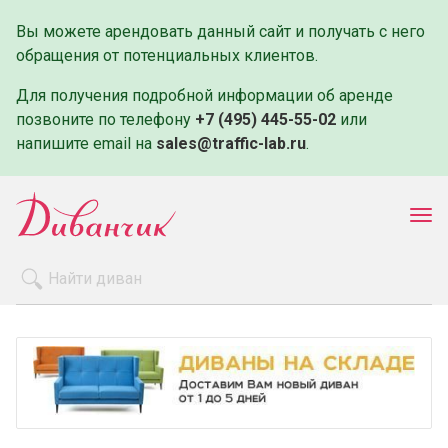
Вы можете арендовать данный сайт и получать с него
обращения от потенциальных клиентов.
Для получения подробной информации об аренде
позвоните по телефону
+7 (495) 445-55-02
или
напишите email на
sales@traffic-lab.ru
.
Пок
ме
Распродажа
Производители
Как заказать
Оплата и доставка
Контакты