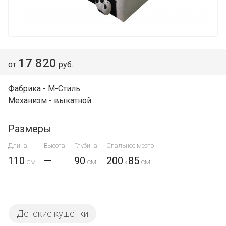
17 820
от
руб.
Фабрика - М-Стиль
Механизм - выкатной
Размеры
Длина
Высота
Глубина
Спальное место
110
—
90
200
85
x
Детские кушетки