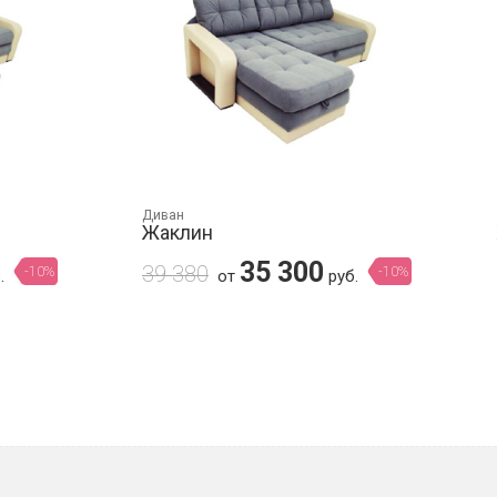
Диван
Жаклин
35 300
39 380
-10%
-10%
.
от
руб.