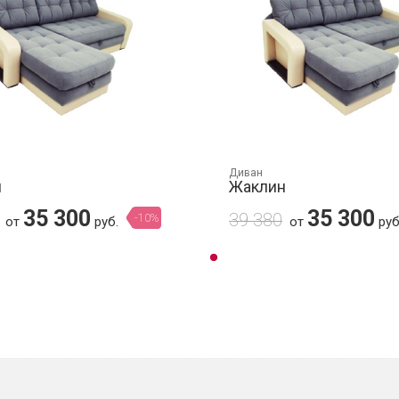
Диван
н
Жаклин
35 300
35 300
39 380
-10%
от
руб.
от
руб