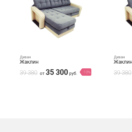
Диван
Диван
Жаклин
Жакли
35 300
39 380
39 380
-10%
от
руб.