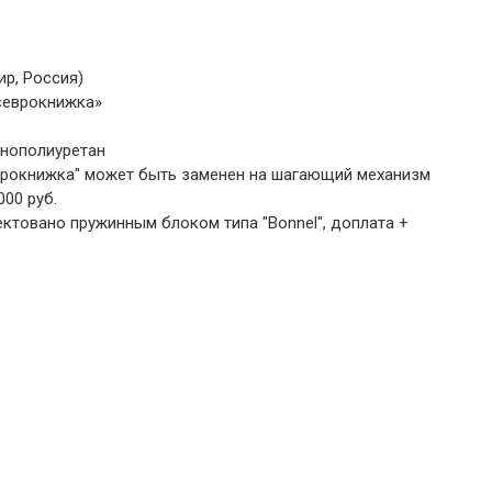
р, Россия)
«еврокнижка»
енополиуретан
рокнижка" может быть заменен на шагающий механизм
00 руб.
ктовано пружинным блоком типа "Bonnel", доплата +