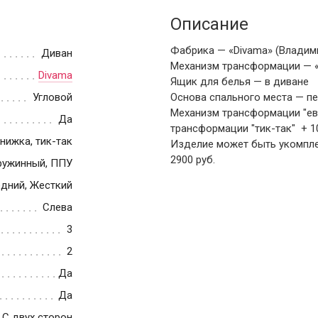
Описание
Фабрика — «Divama» (Владими
Диван
Механизм трансформации — 
Divama
Ящик для белья — в диване
Угловой
Основа спального места — п
Механизм трансформации "ев
Да
трансформации "тик-так" + 10
нижка, тик-так
Изделие может быть укомпле
2900 руб.
ружинный, ППУ
дний, Жесткий
Слева
3
2
Да
Да
С двух сторон