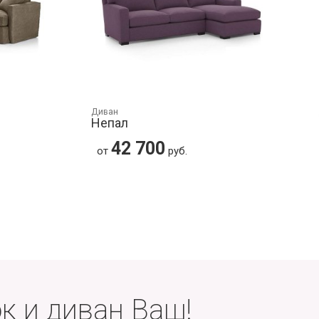
Диван
Непал
42 700
от
руб.
к и диван Ваш!