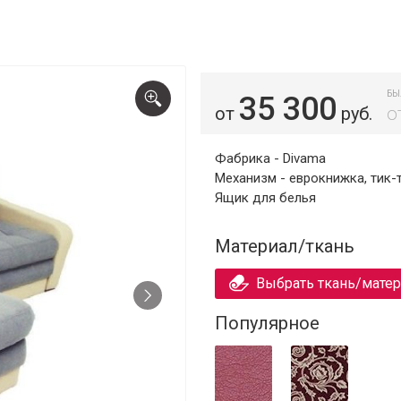
БЫ
35 300
от
руб.
о
Фабрика - Divama
Механизм - еврокнижка, тик-
Ящик для белья
Материал/ткань
Выбрать ткань/мате
Популярное