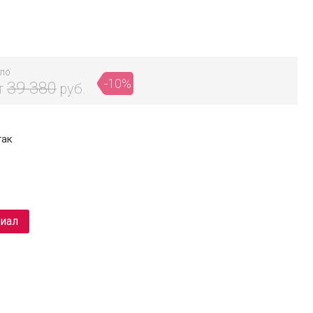
ЛО
-10%
39 380
т
руб.
так
риал